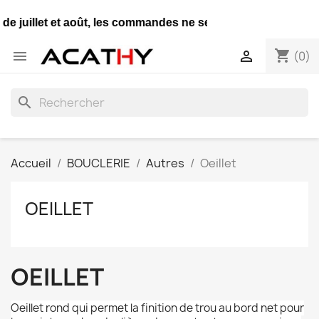
e juillet et août, les commandes ne seront expédiées qu'un
shopping_cart


(0)
search
Accueil
BOUCLERIE
Autres
Oeillet
OEILLET
OEILLET
Oeillet rond qui permet la finition de trou au bord net pour