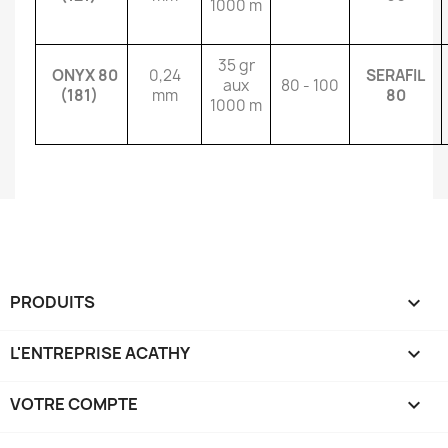
1000 m
35 gr
ONYX 80
0,24
SERAFIL
aux
80 - 100
(181)
mm
80
1000 m
PRODUITS

L'ENTREPRISE ACATHY

VOTRE COMPTE
