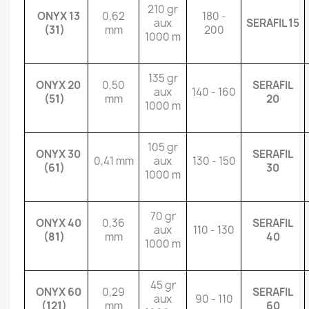
210 gr
ONYX 13
0,62
180 -
aux
SERAFIL 15
(31)
mm
200
1000 m
135 gr
ONYX 20
0,50
SERAFIL
aux
140 - 160
(51)
mm
20
1000 m
105 gr
ONYX 30
SERAFIL
0,41 mm
aux
130 - 150
(61)
30
1000 m
70 gr
ONYX 40
0,36
SERAFIL
aux
110 - 130
(81)
mm
40
1000 m
45 gr
ONYX 60
0,29
SERAFIL
aux
90 - 110
(121)
mm
60