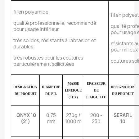
fil en polyamide
fil en polyes
qualité professionnelle, recommandé
qualité pro
pour usage intérieur
pour usage e
très solides, résistants à l'abrasion et
résistants au
durables
pour milieu
très robustes pour les coutures
coutures sol
particulièrement sollicitées
MASSE
EPAISSEUR
DESIGNATION
DIAMETRE
DESIGNATION
LINEIQUE
DE
DU PRODUIT
DU FIL
DU PRODUIT
(TEX)
L'AIGUILLE
ONYX 10
0,75
270g /
200 -
SERAFIL
(21)
mm
1000 m
230
10