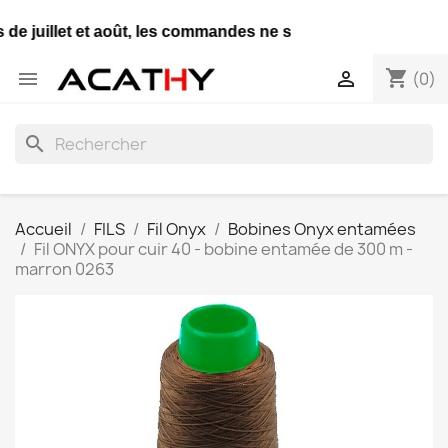
de juillet et août, les commandes ne seront expédiées qu'u
shopping_cart


(0)
search
Accueil
FILS
Fil Onyx
Bobines Onyx entamées
Fil ONYX pour cuir 40 - bobine entamée de 300 m -
marron 0263