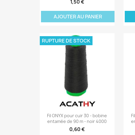
1,50 €
AJOUTER AU PANIER
A
RUPTURE DE STOCK
Aperçu rapide

Fil ONYX pour cuir 30 - bobine
F
entamée de 90 m - noir 4000
e
0,60 €