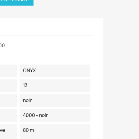
00
ONYX
13
noir
4000 - noir
ve
80 m