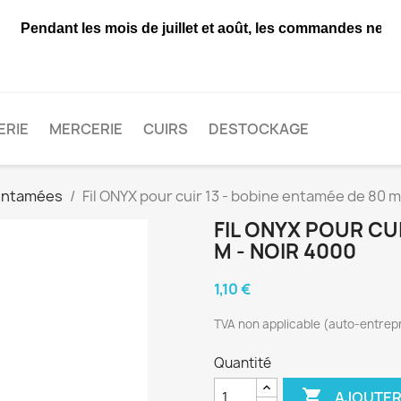
endant les mois de juillet et août, les commandes ne seron
ERIE
MERCERIE
CUIRS
DESTOCKAGE
entamées
Fil ONYX pour cuir 13 - bobine entamée de 80 m
FIL ONYX POUR CUI
M - NOIR 4000
1,10 €
TVA non applicable (auto-entrepr
Quantité

AJOUTER