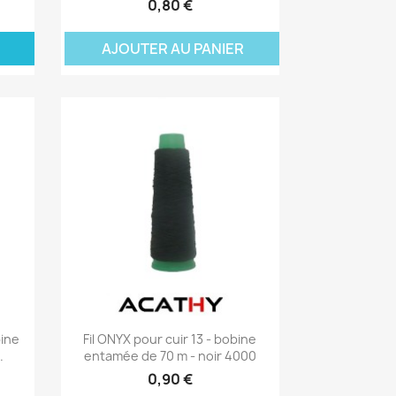
0,80 €
ER
AJOUTER AU PANIER
Aperçu rapide

bine
Fil ONYX pour cuir 13 - bobine
.
entamée de 70 m - noir 4000
0,90 €