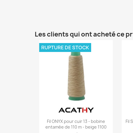
Les clients qui ont acheté ce p
RUPTURE DE STOCK
Aperçu rapide

Fil ONYX pour cuir 13 - bobine
Fil
entamée de 110 m - beige 1100