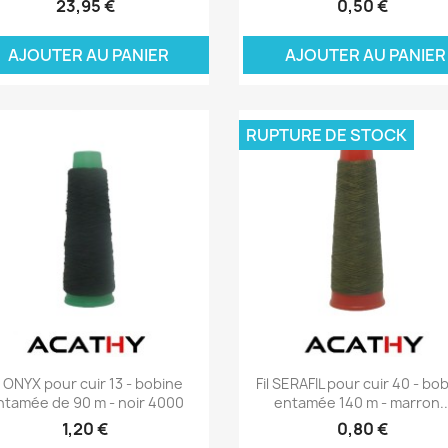
23,95 €
0,50 €
JOUTER AU PANIER
AJOUTER AU PANI
RUPTURE DE STOCK
Aperçu rapide
Aperçu rapide


il ONYX pour cuir 13 - bobine
Fil SERAFIL pour cuir 40 - bo
ntamée de 90 m - noir 4000
entamée 140 m - marron..
1,20 €
0,80 €