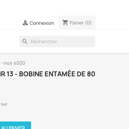
t expédiées qu'une seule fois par semaine
shopping_cart

Panier
(0)
Connexion
search
 - noir 4000
R 13 - BOBINE ENTAMÉE DE 80
ise)
 AU PANIER