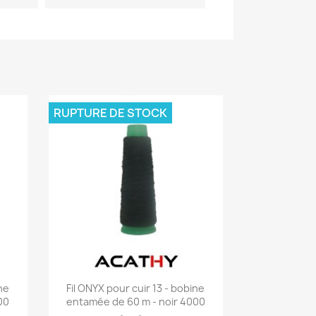
RUPTURE DE STOCK
Aperçu rapide

ne
Fil ONYX pour cuir 13 - bobine
00
entamée de 60 m - noir 4000