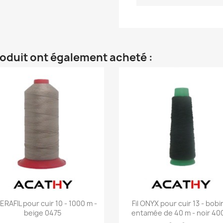
roduit ont également acheté :
Aperçu rapide
Aperçu rapide


 SERAFIL pour cuir 10 - 1000 m -
Fil ONYX pour cuir 13 - bobi
beige 0475
entamée de 40 m - noir 40