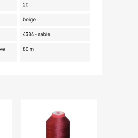
20
beige
4384 - sable
ve
80 m