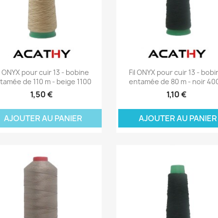
Aperçu rapide
Aperçu rapide


il ONYX pour cuir 13 - bobine
Fil ONYX pour cuir 13 - bobi
tamée de 110 m - beige 1100
entamée de 80 m - noir 40
1,50 €
1,10 €
JOUTER AU PANIER
AJOUTER AU PANI