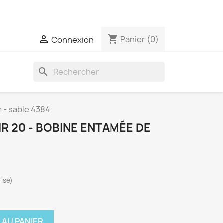
expédiées qu'une seule fois par semaine
shopping_cart

Panier
(0)
Connexion
search
m - sable 4384
IR 20 - BOBINE ENTAMÉE DE
ise)
 AU PANIER