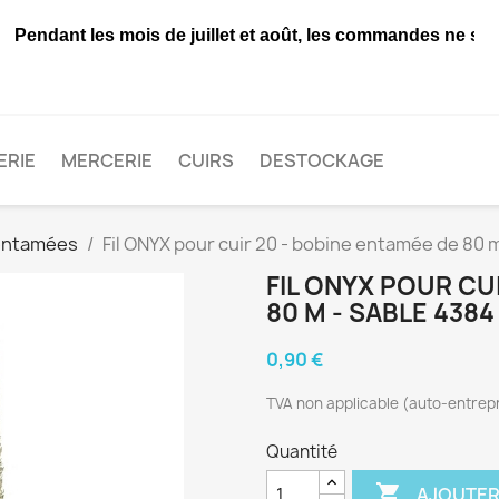
ndant les mois de juillet et août, les commandes ne seront 
ERIE
MERCERIE
CUIRS
DESTOCKAGE
entamées
Fil ONYX pour cuir 20 - bobine entamée de 80 
FIL ONYX POUR CU
80 M - SABLE 4384
0,90 €
TVA non applicable (auto-entrepr
Quantité

AJOUTER