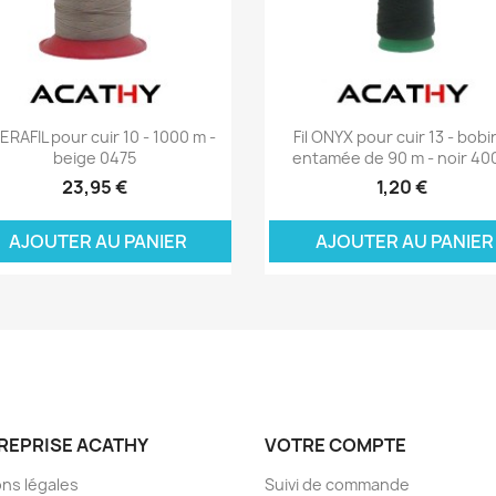
Aperçu rapide
Aperçu rapide


 SERAFIL pour cuir 10 - 1000 m -
Fil ONYX pour cuir 13 - bobi
beige 0475
entamée de 90 m - noir 40
23,95 €
1,20 €
JOUTER AU PANIER
AJOUTER AU PANI
TREPRISE ACATHY
VOTRE COMPTE
ns légales
Suivi de commande