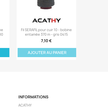
Aperçu rapide

ne
Fil SERAFIL pour cuir 10 - bobine
00
entamée 370 m - gris 0415
7,10 €
ER
AJOUTER AU PANIER
INFORMATIONS
ACATHY