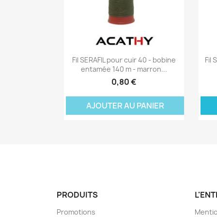
Aperçu rapide

Fil SERAFIL pour cuir 40 - bobine
Fil
entamée 140 m - marron...
0,80 €
AJOUTER AU PANIER
A
PRODUITS
L'EN
Promotions
Mentio