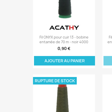
Aperçu rapide

Fil ONYX pour cuir 13 - bobine
F
entamée de 70 m - noir 4000
en
0,90 €
AJOUTER AU PANIER
A
RUPTURE DE STOCK