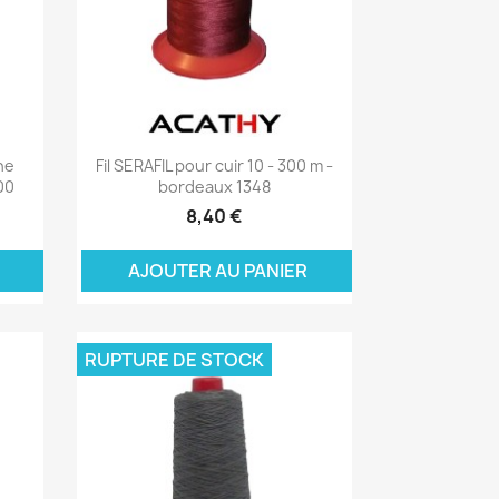
Aperçu rapide

ne
Fil SERAFIL pour cuir 10 - 300 m -
00
bordeaux 1348
8,40 €
ER
AJOUTER AU PANIER
RUPTURE DE STOCK