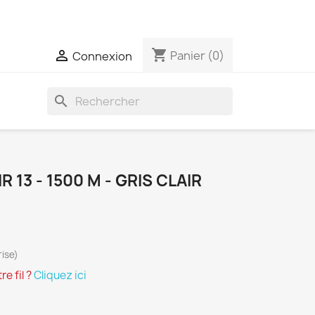
eront expédiées qu'une seule fois par semaine
shopping_cart

Panier
(0)
Connexion
search
 13 - 1500 M - GRIS CLAIR
ise)
e fil ?
Cliquez ici