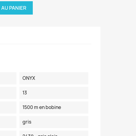
 AU PANIER
ONYX
13
1500 m en bobine
gris