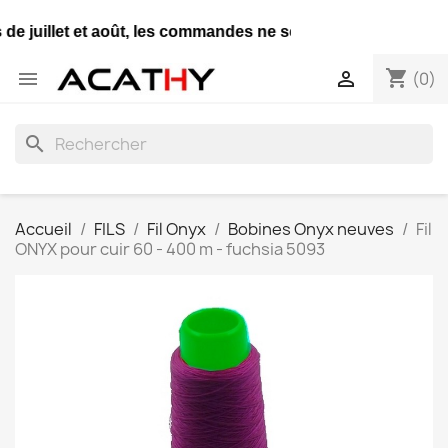
de juillet et août, les commandes ne seront expédiées qu'un
shopping_cart


(0)
search
Accueil
FILS
Fil Onyx
Bobines Onyx neuves
Fil
ONYX pour cuir 60 - 400 m - fuchsia 5093