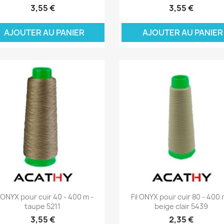
3,55 €
3,55 €
JOUTER AU PANIER
AJOUTER AU PANI
Aperçu rapide
Aperçu rapide


l ONYX pour cuir 40 - 400 m -
Fil ONYX pour cuir 80 - 400 
taupe 5211
beige clair 5439
3,55 €
2,35 €