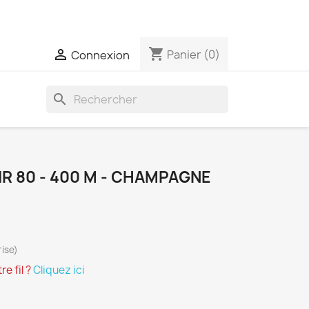
t expédiées qu'une seule fois par semaine
shopping_cart

Panier
(0)
Connexion
search
IR 80 - 400 M - CHAMPAGNE
ise)
e fil ?
Cliquez ici