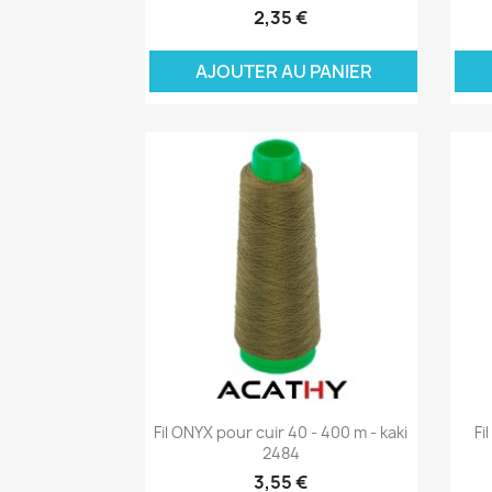
2,35 €
AJOUTER AU PANIER
A
Aperçu rapide

Fil ONYX pour cuir 40 - 400 m - kaki
Fi
2484
3,55 €