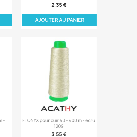
2,35 €
ER
AJOUTER AU PANIER
Aperçu rapide

m -
Fil ONYX pour cuir 40 - 400 m - écru
1209
3,55 €