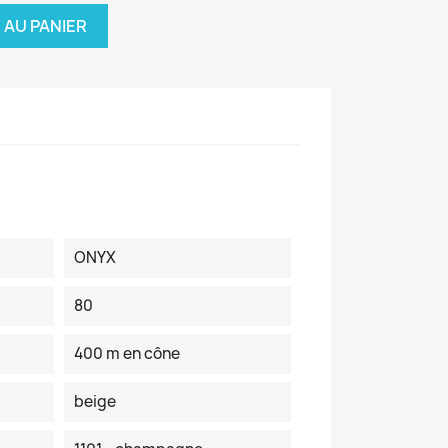
 AU PANIER
ONYX
80
400 m en cône
beige