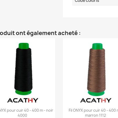
Code coloris
roduit ont également acheté :
Aperçu rapide
Aperçu rapide


ONYX pour cuir 40 - 400 m - noir
Fil ONYX pour cuir 40 - 400 
4000
marron 1112