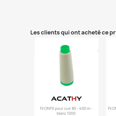
Les clients qui ont acheté ce p
Aperçu rapide

Fil ONYX pour cuir 80 - 400 m -
Fil 
blanc 1000