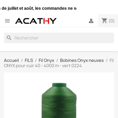
de juillet et août, les commandes ne seront expédiées qu'un
shopping_cart


(0)
search
Accueil
FILS
Fil Onyx
Bobines Onyx neuves
Fil
ONYX pour cuir 40 - 4000 m - vert 0224