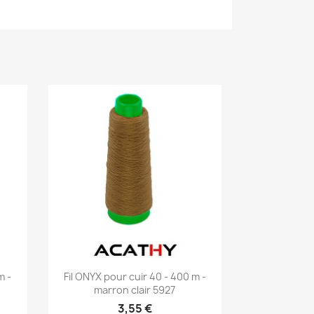
Aperçu rapide

m -
Fil ONYX pour cuir 40 - 400 m -
marron clair 5927
3,55 €