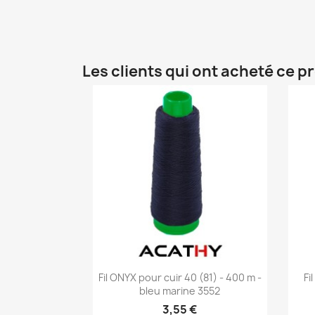
Les clients qui ont acheté ce p
Aperçu rapide

Fil ONYX pour cuir 40 (81) - 400 m -
Fi
bleu marine 3552
3,55 €