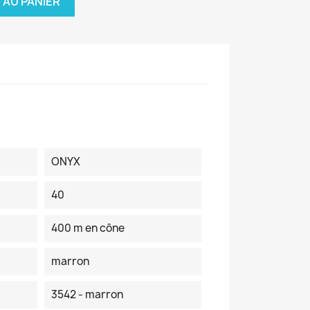
 AU PANIER
ONYX
40
400 m en cône
marron
3542 - marron