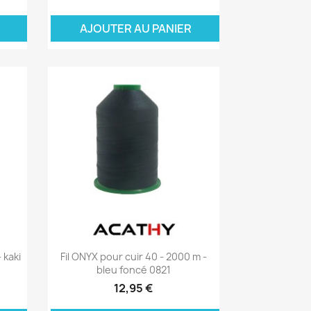
ER
AJOUTER AU PANIER
Aperçu rapide

 kaki
Fil ONYX pour cuir 40 - 2000 m -
bleu foncé 0821
12,95 €