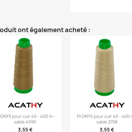
roduit ont également acheté :
Aperçu rapide
Aperçu rapide


l ONYX pour cuir 40 - 400 m -
Fil ONYX pour cuir 40 - 400 
sable 4090
sable 2758
3,55 €
3,55 €