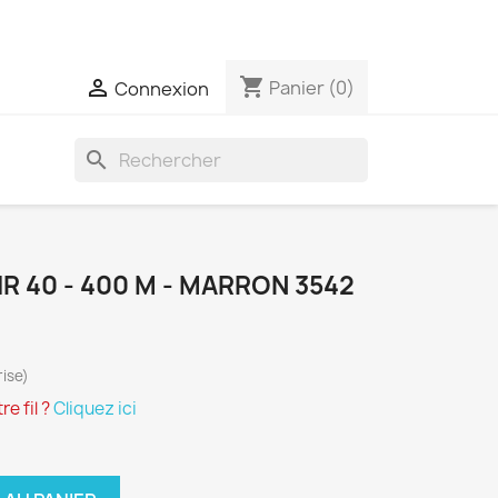
 expédiées qu'une seule fois par semaine
shopping_cart

Panier
(0)
Connexion
search
R 40 - 400 M - MARRON 3542
ise)
e fil ?
Cliquez ici