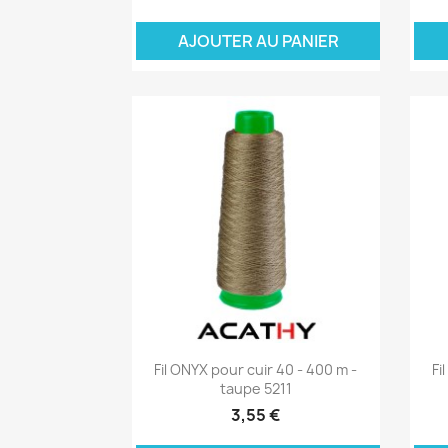
AJOUTER AU PANIER
A
Aperçu rapide

Fil ONYX pour cuir 40 - 400 m -
Fi
taupe 5211
3,55 €