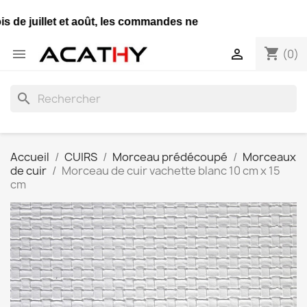
 de juillet et août, les commandes ne seront expédiées qu'
shopping_cart


(0)
search
Accueil
CUIRS
Morceau prédécoupé
Morceaux
de cuir
Morceau de cuir vachette blanc 10 cm x 15
cm