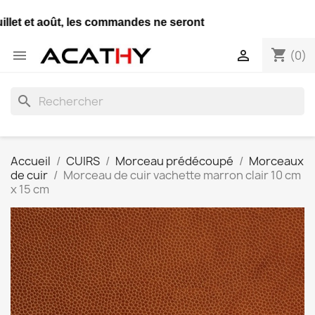
t et août, les commandes ne seront expédiées qu'une seule 
shopping_cart


(0)
search
Accueil
CUIRS
Morceau prédécoupé
Morceaux
de cuir
Morceau de cuir vachette marron clair 10 cm
x 15 cm