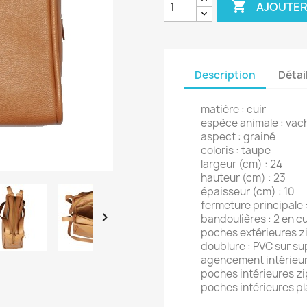

AJOUTER
Description
Détai
matière : cuir
espèce animale : vach
aspect : grainé
coloris : taupe
largeur (cm) : 24
hauteur (cm) : 23
épaisseur (cm) : 10
fermeture principale :

bandoulières : 2 en cu
poches extérieures zip
doublure : PVC sur supp
agencement intérieur 
poches intérieures zip
poches intérieures pla