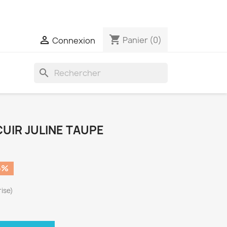
eront expédiées qu'une seule fois par semaine
shopping_cart

Panier
(0)
Connexion
search
CUIR JULINE TAUPE
5%
ise)