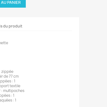
 AU PANIER
ls du produit
ette
 zippée
ir de 77 cm
pées : 1
ort textile
: multipoches
pées : 1
quées : 1